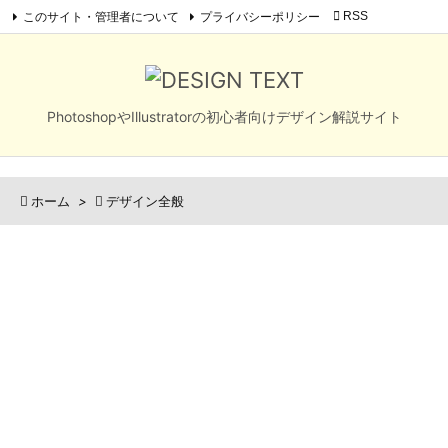
このサイト・管理者について
プライバシーポリシー

RSS

メニュ
Feedly

サイド
PhotoshopやIllustratorの初心者向けデザイン解説サイト

前へ


ホーム
>

デザイン全般
次へ

検索