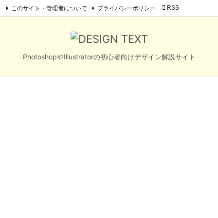
このサイト・管理者について
プライバシーポリシー

RSS

メニュ
Feedly

サイド
PhotoshopやIllustratorの初心者向けデザイン解説サイト

前へ

次へ

検索