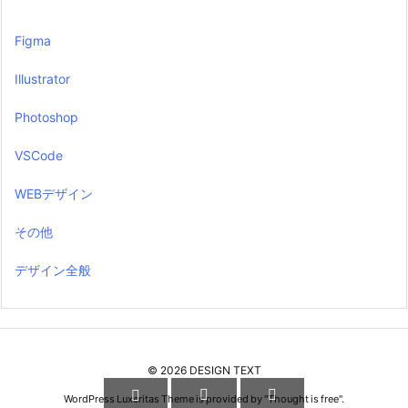
Figma
Illustrator
Photoshop
VSCode
WEBデザイン
その他
デザイン全般
©
2026
DESIGN TEXT



WordPress Luxeritas Theme is provided by "
Thought is free
".