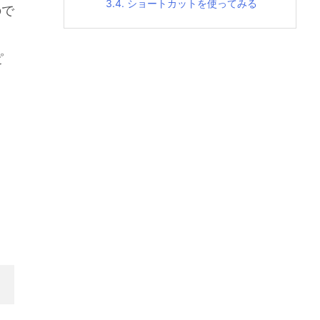
3.4.
ショートカットを使ってみる
ので
ピ
。