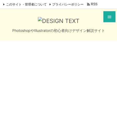

このサイト・管理者について
プライバシーポリシー
RSS
Feedly


PhotoshopやIllustratorの初心者向けデザイン解説サイト
メニュ

サイド

前へ

次へ

検索