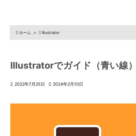

ホーム
>

Illustrator
Illustratorでガイド（青

2022年7月25日

2024年2月10日