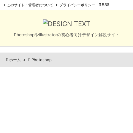
このサイト・管理者について
プライバシーポリシー

RSS

メニュ
Feedly

サイド
PhotoshopやIllustratorの初心者向けデザイン解説サイト

前へ


ホーム
>

Photoshop
次へ

検索